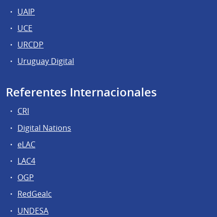
UAIP
UCE
URCDP
Uruguay Digital
Referentes Internacionales
CRI
Digital Nations
eLAC
LAC4
OGP
RedGealc
UNDESA