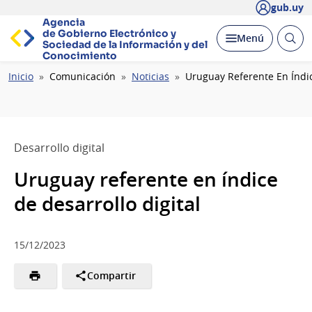
gub.uy
Agencia
de Gobierno Electrónico y
Abrir
Desplegar
Menú
Sociedad de la
Información y del
busc
Conocimiento
Ruta
Inicio
Comunicación
Noticias
Uruguay Referente En Índic
de
navegación
Desarrollo digital
Uruguay referente en índice
de desarrollo digital
15/12/2023
Compartir