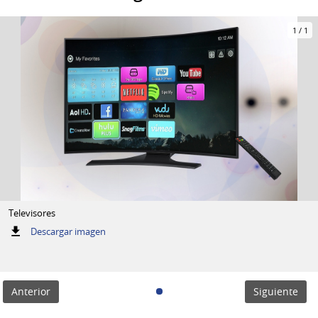
1
/
1
Televisores
:
Descargar imagen
Televisores
Anterior
Siguiente