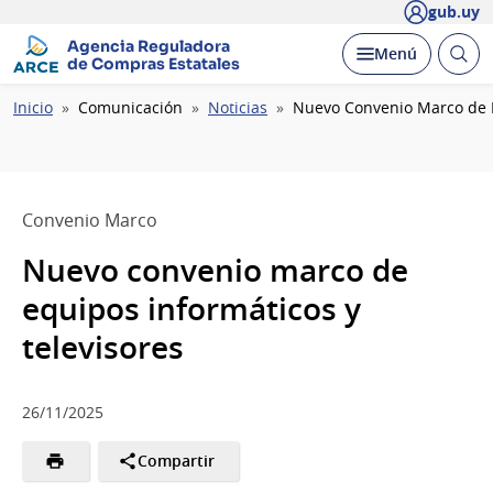
gub.uy
Agencia Reguladora
Abrir
Desplegar
Menú
de Compras Estatales
busc
Ruta
Inicio
Comunicación
Noticias
Nuevo Convenio Marco de E
de
navegación
Convenio Marco
Nuevo convenio marco de
equipos informáticos y
televisores
26/11/2025
Compartir