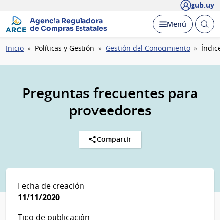
gub.uy
Agencia Reguladora
Abrir
Desplegar
Menú
de Compras Estatales
busc
Ruta
Inicio
Políticas y Gestión
Gestión del Conocimiento
Índic
de
navegación
Preguntas frecuentes para
proveedores
Compartir
Fecha de creación
11/11/2020
Tipo de publicación