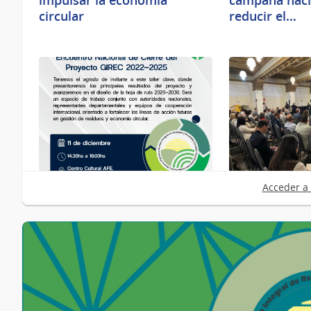
impulsar la economía
campaña naci
circular
reducir el…
08/12/2025
27/11/2025
Acceder a 
Colonia será sede del cierre
Gobiernos de
del Proyecto Gestión
y Unión Europ
Integral de…
la agenda…