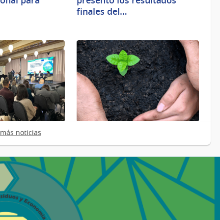
onal para
presentó los resultados
finales del…
25/11/2025
más noticias
partamentales
Gobiernos departamentales
ea fortalecen
impulsan la economía
circular con…