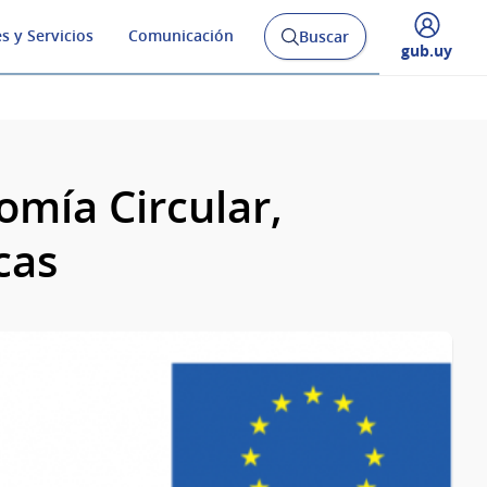
s y Servicios
Comunicación
Buscar
Abrir
Desplegar
gub.uy
buscador
menú
y
de
omía Circular,
cas