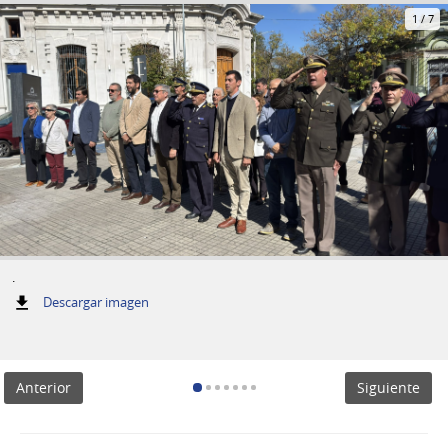
1
/
7
.
:
Descargar imagen
.
Anterior
Siguiente