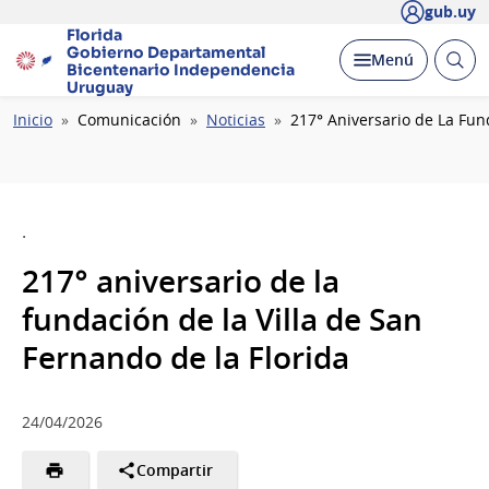
gub.uy
Florida
Gobierno Departamental
Abrir
Desplegar
Menú
Bicentenario
Independencia
busc
Uruguay
Ruta
Inicio
Comunicación
Noticias
217° Aniversario de La Fun
de
navegación
.
217° aniversario de la
fundación de la Villa de San
Fernando de la Florida
24/04/2026
Compartir