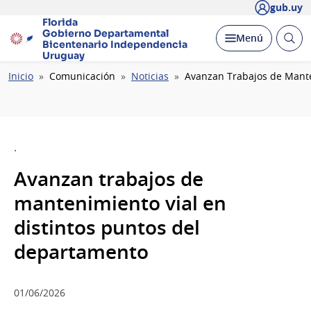
gub.uy
Florida
Gobierno Departamental
Abrir
Desplegar
Menú
Bicentenario
Independencia
busc
Uruguay
Ruta
Inicio
Comunicación
Noticias
Avanzan Trabajos de Mante
de
navegación
.
Avanzan trabajos de
mantenimiento vial en
distintos puntos del
departamento
01/06/2026