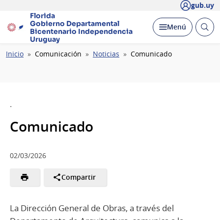
gub.uy
Florida
Gobierno Departamental
Abrir
Desplegar
Menú
Bicentenario
Independencia
busc
Uruguay
Ruta
Inicio
Comunicación
Noticias
Comunicado
de
navegación
.
Comunicado
02/03/2026
Compartir
La Dirección General de Obras, a través del