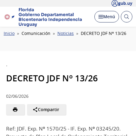
gub.uy
Florida
Gobierno Departamental
Abrir
Desplegar
Menú
Bicentenario
Independencia
busc
Uruguay
Ruta
Inicio
Comunicación
Noticias
DECRETO JDF Nº 13/26
de
navegación
.
DECRETO JDF Nº 13/26
02/06/2026
Compartir
Ref: JDF. Exp. Nº 1570/25 - IF. Exp. Nº 03245/20.