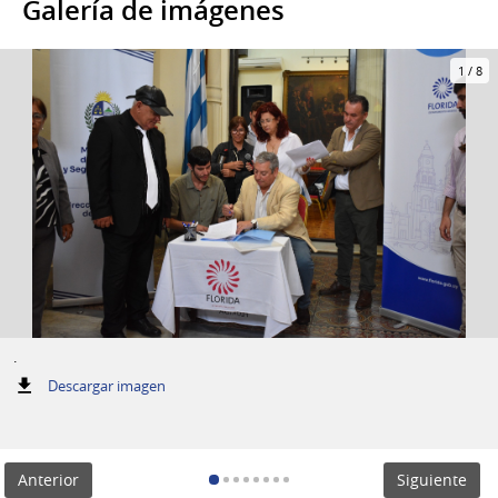
Galería de imágenes
1
/
8
.
:
Descargar imagen
.
Anterior
Siguiente