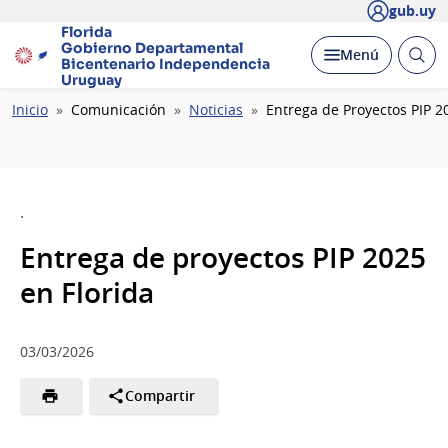
gub.uy
Florida
Gobierno Departamental
Abrir
Desplegar
Menú
Bicentenario
Independencia
busc
Uruguay
Ruta
Inicio
Comunicación
Noticias
Entrega de Proyectos PIP 2
de
navegación
.
Entrega de proyectos PIP 2025
en Florida
03/03/2026
Compartir