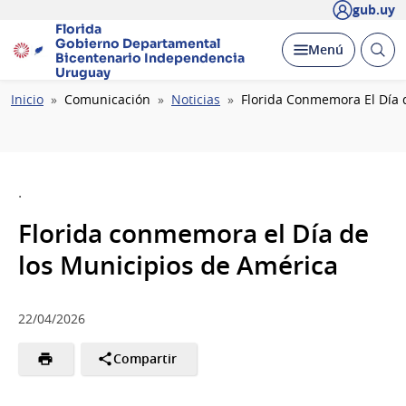
gub.uy
Florida
Gobierno Departamental
Abrir
Desplegar
Menú
Bicentenario
Independencia
busc
Uruguay
Ruta
Inicio
Comunicación
Noticias
Florida Conmemora El Día 
de
navegación
.
Florida conmemora el Día de
los Municipios de América
22/04/2026
Compartir