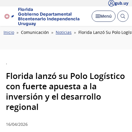
gub.uy
Florida
Gobierno Departamental
Abrir
Desplegar
Menú
Bicentenario
Independencia
busc
Uruguay
Ruta
Inicio
Comunicación
Noticias
Florida Lanzó Su Polo Logís
de
navegación
.
Florida lanzó su Polo Logístico
con fuerte apuesta a la
inversión y el desarrollo
regional
16/04/2026