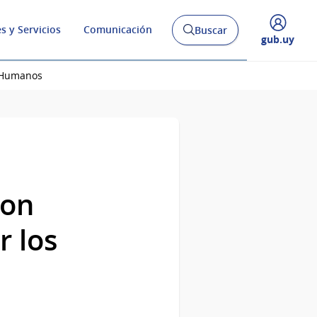
s y Servicios
Comunicación
Buscar
Abrir
Desplegar
gub.uy
buscador
menú
y
de
s Humanos
ron
r los