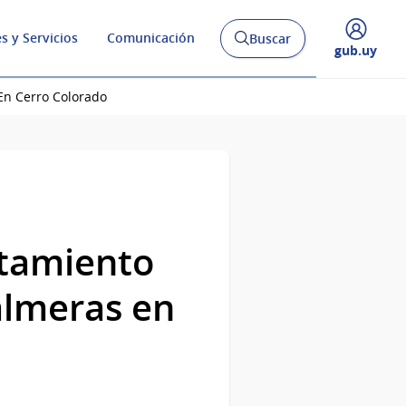
s y Servicios
Comunicación
Buscar
Abrir
Desplegar
gub.uy
buscador
menú
y
de
En Cerro Colorado
atamiento
palmeras en