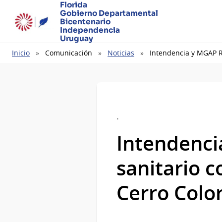
Florida
Gobierno Departamental
Bicentenario
Independencia
Uruguay
Ruta
Inicio
Comunicación
Noticias
Intendencia y MGAP R
de
navegación
.
Intendenci
sanitario c
Cerro Colo