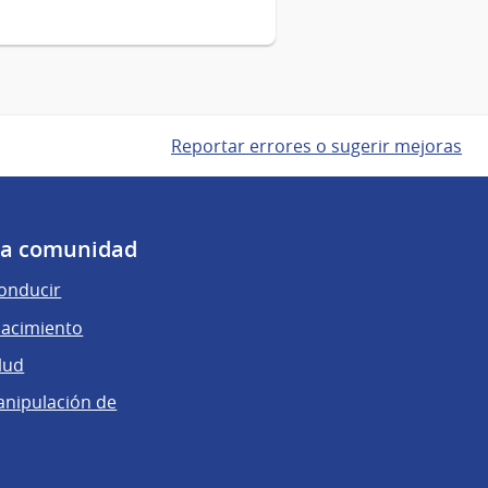
Reportar errores o sugerir mejoras
 la comunidad
conducir
nacimiento
lud
anipulación de