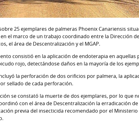
 sobre 25 ejemplares de palmeras Phoenix Canariensis situ
 en el marco de un trabajo coordinado entre la Dirección de
os, el área de Descentralización y el MGAP.
iento consistió en la aplicación de endoterapia en aquella
 picudo rojo, detectándose daños en la mayoría de los ejemp
ncluyó la perforación de dos orificios por palmera, la aplic
ior sellado de cada perforación.
ción se constató la muerte de dos ejemplares, por lo que n
oordinó con el área de Descentralización la erradicación d
ación previa del insecticida recomendado por el Ministeri
o.