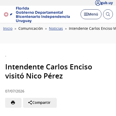
gub.uy
Florida
Gobierno Departamental
Abrir
Desplegar
Menú
Bicentenario
Independencia
busc
Uruguay
Ruta
Inicio
Comunicación
Noticias
Intendente Carlos Enciso Vi
de
navegación
.
Intendente Carlos Enciso
visitó Nico Pérez
07/07/2026
Compartir