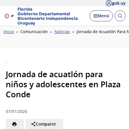
gub.uy
Florida
Gobierno Departamental
Abrir
Desplegar
Menú
Bicentenario
Independencia
busc
Uruguay
Ruta
Inicio
Comunicación
Noticias
Jornada de Acuatlón Para 
de
navegación
.
Jornada de acuatlón para
niños y adolescentes en Plaza
Conde
07/01/2026
Compartir