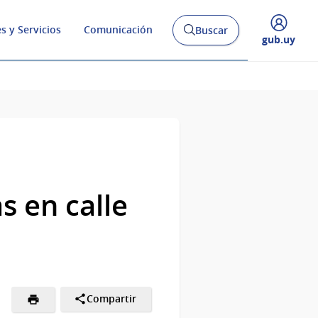
s y Servicios
Comunicación
Buscar
Abrir
Desplegar
gub.uy
buscador
menú
y
de
s en calle
Compartir