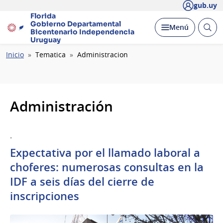
gub.uy
Florida
Gobierno Departamental
Abrir
Desplegar
Menú
Bicentenario
Independencia
busc
Uruguay
Ruta
Inicio
Tematica
Administracion
de
navegación
Administración
.
Expectativa por el llamado laboral a
choferes: numerosas consultas en la
IDF a seis días del cierre de
inscripciones