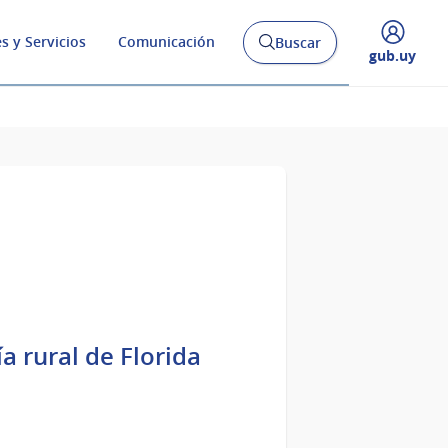
s y Servicios
Comunicación
Buscar
Abrir
Desplegar
gub.uy
buscador
menú
y
de
a rural de Florida