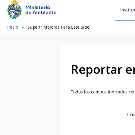
Ministerio
Institu
de Ambiente
Ruta
Inicio
Sugerir Mejoras Para Este Sitio
de
navegación
Reportar e
Todos los campos indicados con
Com