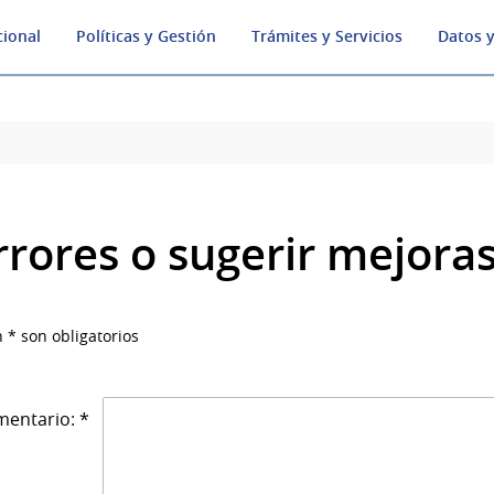
cional
Políticas y Gestión
Trámites y Servicios
Datos y
rrores o sugerir mejora
 * son obligatorios
entario: *