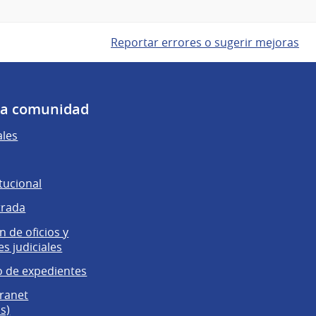
Reportar errores o sugerir mejoras
 la comunidad
ales
tucional
trada
 de oficios y
es judiciales
 de expedientes
tranet
s)