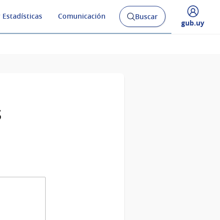
 Estadísticas
Comunicación
Buscar
Abrir
Desplegar
gub.uy
buscador
menú
y
de
s