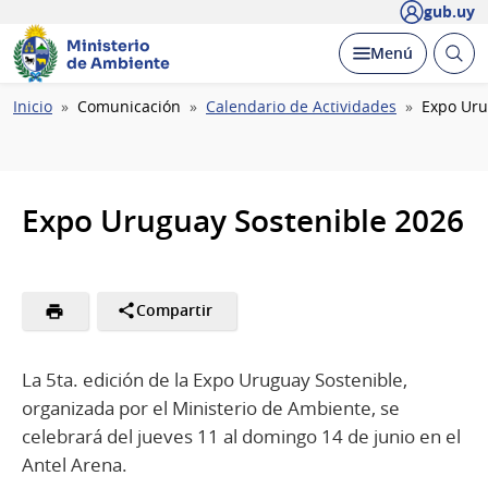
gub.uy
Ministerio
Abrir
Desplegar
Menú
de Ambiente
busc
Ruta
Inicio
Comunicación
Calendario de Actividades
Expo Uru
de
navegación
Expo Uruguay Sostenible 2026
Compartir
La 5ta. edición de la Expo Uruguay Sostenible,
organizada por el Ministerio de Ambiente, se
celebrará del jueves 11 al domingo 14 de junio en el
Antel Arena.