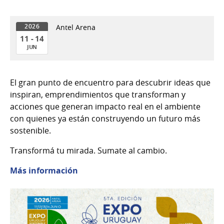
Antel Arena
2026
11 - 14
JUN
11
al
El gran punto de encuentro para descubrir ideas que
14
inspiran, emprendimientos que transforman y
de
acciones que generan impacto real en el ambiente
Jun
con quienes ya están construyendo un futuro más
del
sostenible.
2026
Transformá tu mirada. Sumate al cambio.
Más información