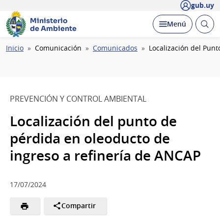
gub.uy
Ministerio
Abrir
Desplegar
Menú
de Ambiente
busc
Ruta
Inicio
Comunicación
Comunicados
Localización del Pun
de
navegación
PREVENCIÓN Y CONTROL AMBIENTAL
Localización del punto de
pérdida en oleoducto de
ingreso a refinería de ANCAP
17/07/2024
Compartir