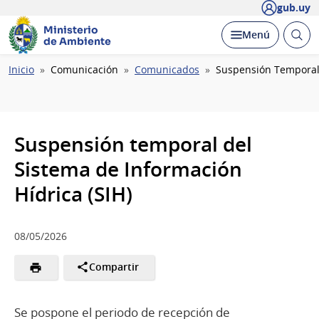
gub.uy
Ministerio
Abrir
Desplegar
Menú
de Ambiente
busc
Ruta
Inicio
Comunicación
Comunicados
Suspensión Temporal 
de
navegación
Suspensión temporal del
Sistema de Información
Hídrica (SIH)
08/05/2026
Compartir
Se pospone el periodo de recepción de