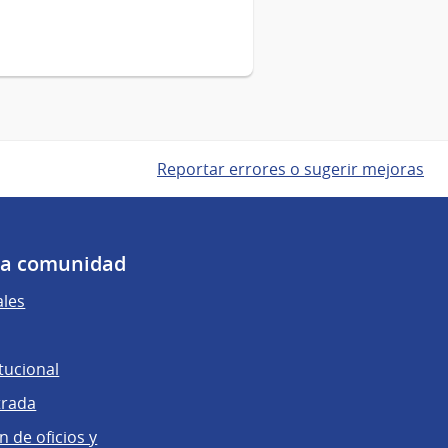
Reportar errores o sugerir mejoras
 la comunidad
ales
tucional
trada
 de oficios y