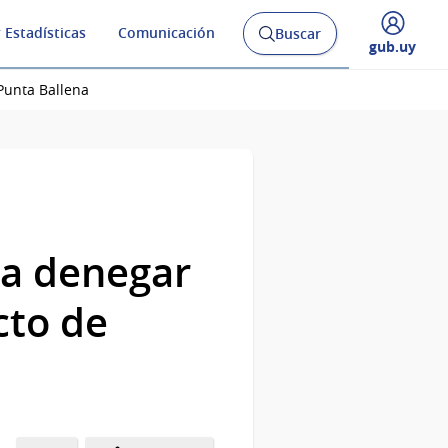
 Estadísticas
Comunicación
Buscar
Abrir
Desplegar
gub.uy
buscador
menú
y
de
Punta Ballena
da denegar
cto de