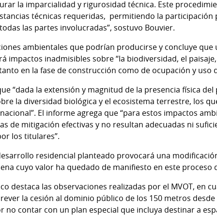
rar la imparcialidad y rigurosidad técnica. Este procedimi
stancias técnicas requeridas, permitiendo la participación
todas las partes involucradas”, sostuvo Bouvier.
taciones ambientales que podrían producirse y concluye qu
á impactos inadmisibles sobre “la biodiversidad, el paisaje, 
, tanto en la fase de construcción como de ocupación y uso d
e “dada la extensión y magnitud de la presencia física del
obre la diversidad biológica y el ecosistema terrestre, los q
 nacional”. El informe agrega que “para estos impactos amb
s de mitigación efectivas y no resultan adecuadas ni sufic
 los titulares”.
desarrollo residencial planteado provocará una modificación
llena cuyo valor ha quedado de manifiesto en este proceso 
ico destaca las observaciones realizadas por el MVOT, en c
rever la cesión al dominio público de los 150 metros desde la
or no contar con un plan especial que incluya destinar a esp