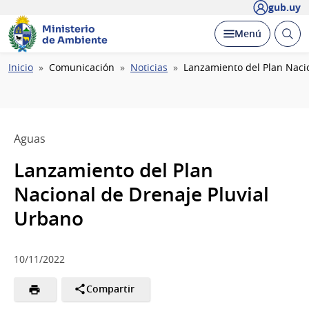
gub.uy
Ministerio
Abrir
Desplegar
Menú
de Ambiente
busc
Ruta
Inicio
Comunicación
Noticias
Lanzamiento del Plan Naci
de
navegación
Aguas
Lanzamiento del Plan
Nacional de Drenaje Pluvial
Urbano
10/11/2022
Compartir