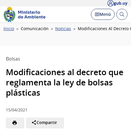
gub.uy
Ministerio
Abrir
Desplegar
Menú
de Ambiente
busc
Ruta
Inicio
Comunicación
Noticias
Modificaciones Al Decreto 
de
navegación
Bolsas
Modificaciones al decreto que
reglamenta la ley de bolsas
plásticas
15/04/2021
Compartir