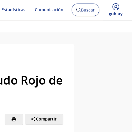
 Estadísticas
Comunicación
Buscar
Abrir
Desplegar
gub.uy
buscador
menú
y
de
udo Rojo de
Compartir