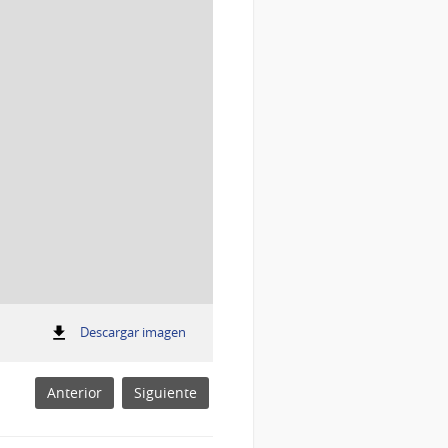
:
Descargar imagen
Fuente: MGAP
Fuente:
MGAP
Anterior
Siguiente