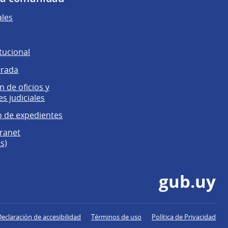
ales
tucional
trada
 de oficios y
es judiciales
 de expedientes
tranet
s)
gub.uy
Declaración de accesibilidad
Términos de uso
Política de Privacidad