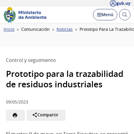
gub.uy
Ministerio
Abrir
Desplegar
Menú
de Ambiente
busc
Ruta
Inicio
Comunicación
Noticias
Prototipo Para La Trazabil
de
navegación
Control y seguimiento
Prototipo para la trazabilidad
de residuos industriales
09/05/2023
Compartir
El martes 9 de mayo, en Torre Ejecutiva, se presentó