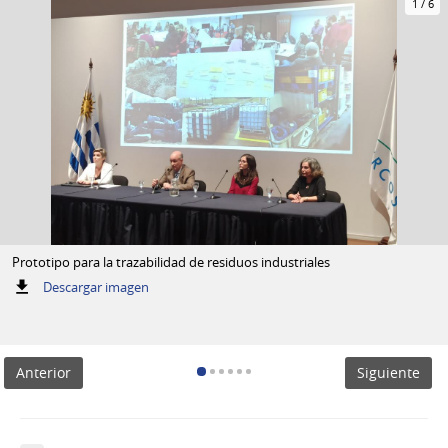
1
/
6
Prototipo para la trazabilidad de residuos industriales
:
Descargar imagen
Prototipo
para
la
trazabilidad
Anterior
Siguiente
de
residuos
industriales