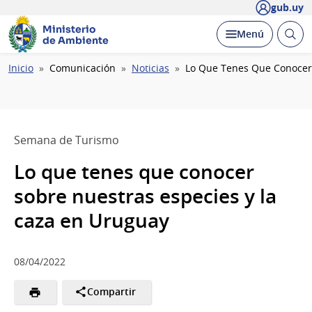
gub.uy
Ministerio
Abrir
Desplegar
Menú
de Ambiente
busc
Ruta
Inicio
Comunicación
Noticias
Lo Que Tenes Que Conocer 
de
navegación
Semana de Turismo
Lo que tenes que conocer
sobre nuestras especies y la
caza en Uruguay
08/04/2022
Compartir