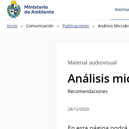
Ministerio
Institu
de Ambiente
Ruta
Inicio
Comunicación
Publicaciones
Análisis Microbi
de
navegación
Material audiovisual
Análisis mi
Recomendaciones
28/12/2020
En esta página podrá 