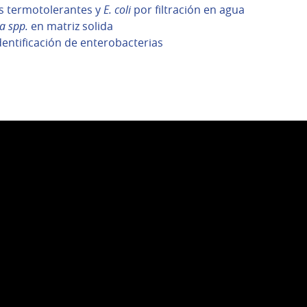
s termotolerantes y
E. coli
por filtración en agua
a spp.
en matriz solida
dentificación de enterobacterias