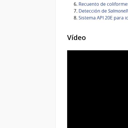
Recuento de coliforme
Detección de
Salmonell
Sistema API 20E para i
Vídeo