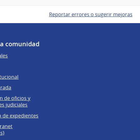
Reportar errores o sugerir mejoras
 la comunidad
ales
tucional
trada
 de oficios y
es judiciales
 de expedientes
tranet
s)