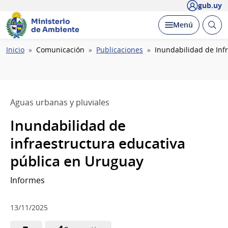
gub.uy
Ministerio
Abrir
Desplegar
Menú
de Ambiente
busc
Ruta
Inicio
Comunicación
Publicaciones
Inundabilidad de Inf
de
navegación
Aguas urbanas y pluviales
Inundabilidad de
infraestructura educativa
pública en Uruguay
Informes
13/11/2025