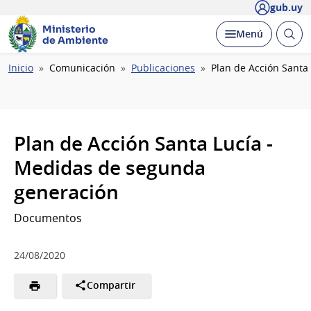
gub.uy
Ministerio
Abrir
Desplegar
Menú
de Ambiente
busc
Ruta
Inicio
Comunicación
Publicaciones
Plan de Acción Santa
de
navegación
Plan de Acción Santa Lucía -
Medidas de segunda
generación
Documentos
24/08/2020
Compartir