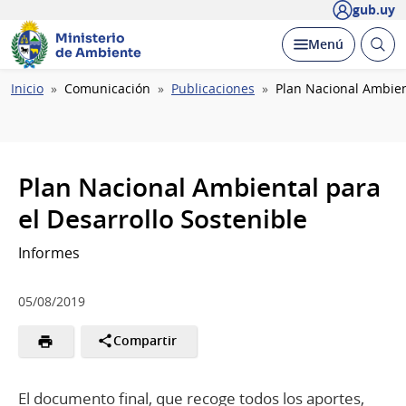
gub.uy
Ministerio
Abrir
Desplegar
Menú
de Ambiente
busc
Ruta
Inicio
Comunicación
Publicaciones
Plan Nacional Ambient
de
navegación
Plan Nacional Ambiental para
el Desarrollo Sostenible
Informes
05/08/2019
Compartir
El documento final, que recoge todos los aportes,