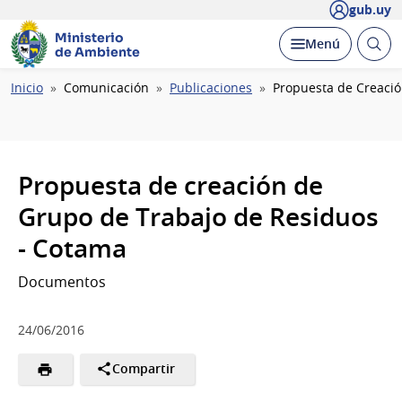
gub.uy
Ministerio
Abrir
Desplegar
Menú
de Ambiente
busc
Ruta
Inicio
Comunicación
Publicaciones
Propuesta de Creació
de
navegación
Propuesta de creación de
Grupo de Trabajo de Residuos
- Cotama
Documentos
24/06/2016
Compartir