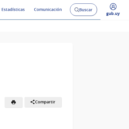
 Estadísticas
Comunicación
Buscar
Abrir
Desplegar
gub.uy
buscador
menú
y
de
Compartir