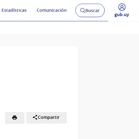
 Estadísticas
Comunicación
Buscar
Abrir
Desplegar
gub.uy
buscador
menú
y
de
Compartir