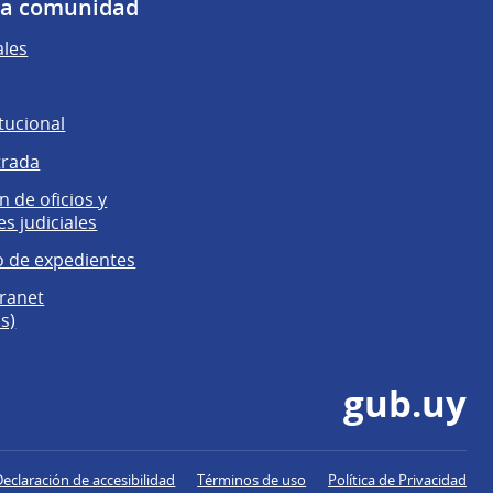
 la comunidad
ales
tucional
trada
 de oficios y
es judiciales
 de expedientes
tranet
s)
gub.uy
Declaración de accesibilidad
Términos de uso
Política de Privacidad