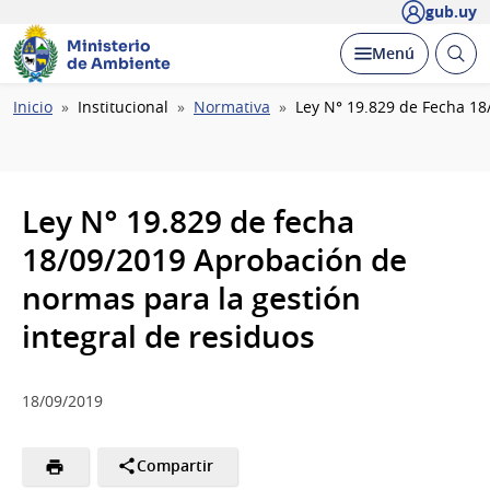
gub.uy
Ministerio
Abrir
Desplegar
Menú
de Ambiente
busc
Ruta
Inicio
Institucional
Normativa
Ley N° 19.829 de Fecha 18
de
navegación
Ley N° 19.829 de fecha
18/09/2019 Aprobación de
normas para la gestión
integral de residuos
18/09/2019
Compartir