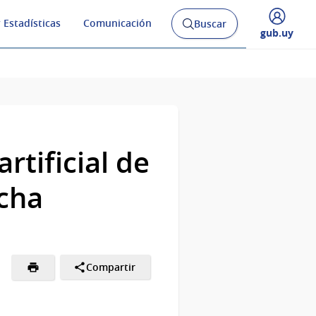
 Estadísticas
Comunicación
Buscar
Abrir
Desplegar
gub.uy
buscador
menú
y
de
rtificial de
ocha
Compartir