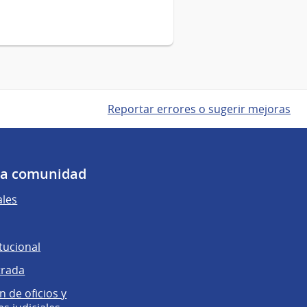
Reportar errores o sugerir mejoras
 la comunidad
ales
tucional
trada
 de oficios y