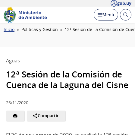
gub.uy
Ministerio
Abrir
Desplegar
Menú
de Ambiente
busc
Ruta
Inicio
Políticas y Gestión
12ª Sesión de La Comisión de Cue
de
navegación
Aguas
12ª Sesión de la Comisión de
Cuenca de la Laguna del Cisne
26/11/2020
Compartir
El 26 de noviembre de 2020, se realizó la 12ª sesión