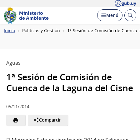
gub.uy
Ministerio
Abrir
Desplegar
Menú
de Ambiente
busc
Ruta
Inicio
Políticas y Gestión
1ª Sesión de Comisión de Cuenca 
de
navegación
Aguas
1ª Sesión de Comisión de
Cuenca de la Laguna del Cisne
05/11/2014
Compartir
El Miércoles 5 de noviembre de 2014 en Salinas se