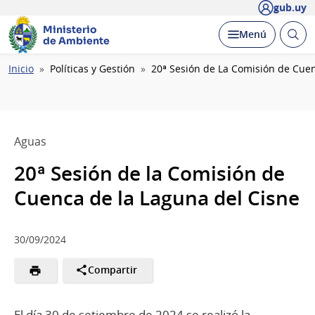
gub.uy
Ministerio
Abrir
Desplegar
Menú
de Ambiente
busc
Ruta
Inicio
Políticas y Gestión
20ª Sesión de La Comisión de Cue
de
navegación
Aguas
20ª Sesión de la Comisión de
Cuenca de la Laguna del Cisne
30/09/2024
Compartir
El día 30 de setiembre de 2024 se realizó la