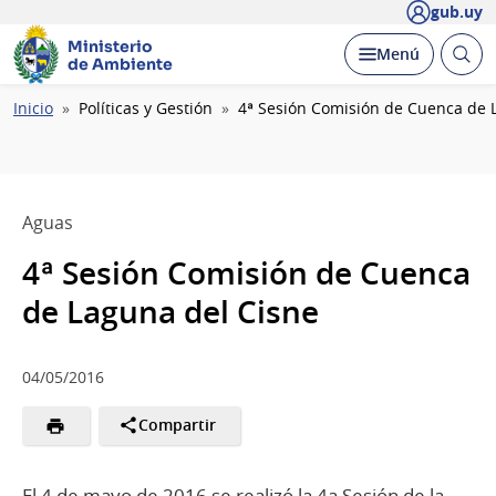
gub.uy
Ministerio
Abrir
Desplegar
Menú
de Ambiente
busc
Ruta
Inicio
Políticas y Gestión
4ª Sesión Comisión de Cuenca de 
de
navegación
Aguas
4ª Sesión Comisión de Cuenca
de Laguna del Cisne
04/05/2016
Compartir
El 4 de mayo de 2016 se realizó la 4a Sesión de la