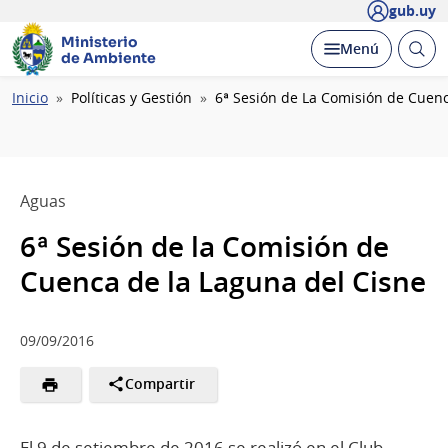
gub.uy
Ministerio
Abrir
Desplegar
Menú
de Ambiente
busc
Ruta
Inicio
Políticas y Gestión
6ª Sesión de La Comisión de Cuenc
de
navegación
Aguas
6ª Sesión de la Comisión de
Cuenca de la Laguna del Cisne
09/09/2016
Compartir
El 9 de setiembre de 2016 se realizó en el Club