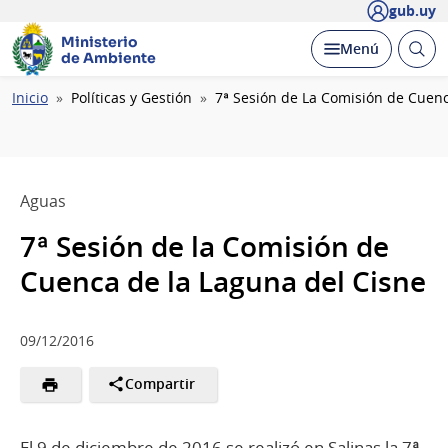
gub.uy
Ministerio
Abrir
Desplegar
Menú
de Ambiente
busc
Ruta
Inicio
Políticas y Gestión
7ª Sesión de La Comisión de Cuenc
de
navegación
Aguas
7ª Sesión de la Comisión de
Cuenca de la Laguna del Cisne
09/12/2016
Compartir
El 9 de diciembre de 2016 se realizó en Salinas la 7ª