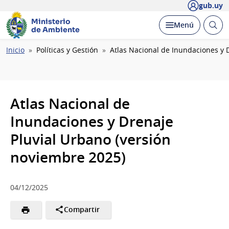
gub.uy
Ministerio
Abrir
Desplegar
Menú
de Ambiente
busc
Ruta
Inicio
Políticas y Gestión
Atlas Nacional de Inundaciones y 
de
navegación
Atlas Nacional de
Inundaciones y Drenaje
Pluvial Urbano (versión
noviembre 2025)
04/12/2025
Compartir