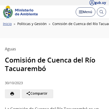
gub.uy
Ministerio
Abrir
Desplegar
Menú
de Ambiente
busc
Ruta
Inicio
Políticas y Gestión
Comisión de Cuenca del Río Tacu
de
navegación
Aguas
Comisión de Cuenca del Río
Tacuarembó
30/10/2023
Compartir
La Comisión de Cuenca del Río Tacuarembó es un