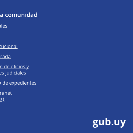
 la comunidad
ales
tucional
trada
 de oficios y
es judiciales
 de expedientes
tranet
s)
gub.uy