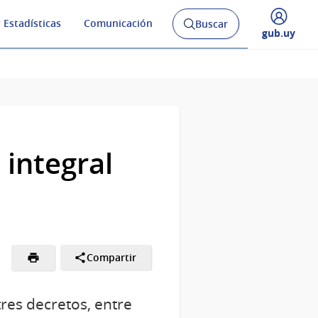
 Estadísticas
Comunicación
Buscar
Abrir
Desplegar
gub.uy
buscador
menú
y
de
integral
Compartir
tres decretos, entre