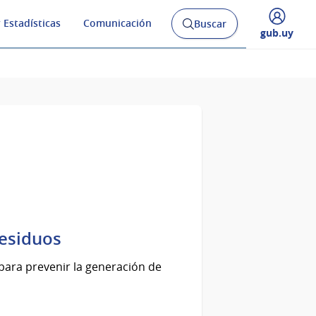
 Estadísticas
Comunicación
Buscar
Abrir
Desplegar
gub.uy
buscador
menú
y
de
residuos
para prevenir la generación de