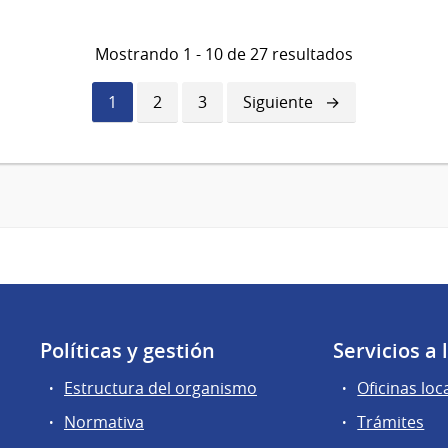
Mostrando 1 - 10 de 27 resultados
Página
1
Página
2
Página
3
Siguiente
Siguiente
actual
página
Políticas y gestión
Servicios a
Estructura del organismo
Oficinas loc
Normativa
Trámites