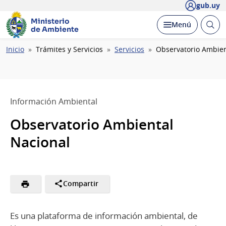
gub.uy
Ministerio
Abrir
Desplegar
Menú
de Ambiente
busc
Ruta
Inicio
Trámites y Servicios
Servicios
Observatorio Ambien
de
navegación
Información Ambiental
Observatorio Ambiental
Nacional
Compartir
Es una plataforma de información ambiental, de