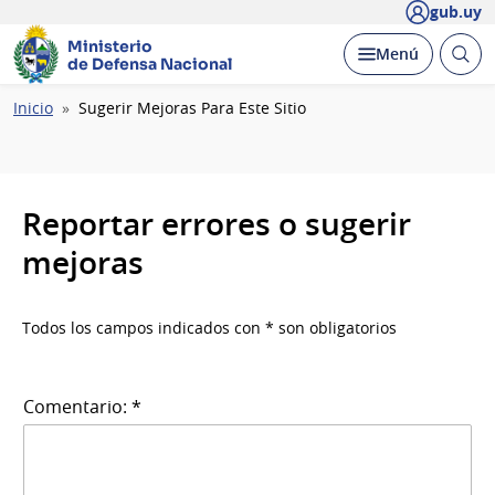
gub.uy
Ministerio
Abrir
Desplegar
Menú
de Defensa Nacional
busc
Ruta
Inicio
Sugerir Mejoras Para Este Sitio
de
navegación
Reportar errores o sugerir
mejoras
Todos los campos indicados con * son obligatorios
Comentario: *