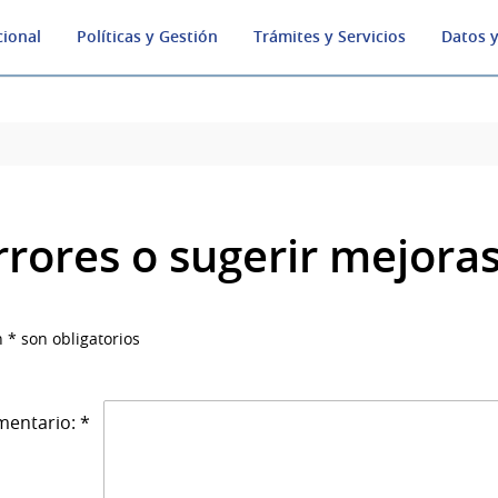
cional
Políticas y Gestión
Trámites y Servicios
Datos y
rrores o sugerir mejora
 * son obligatorios
entario: *