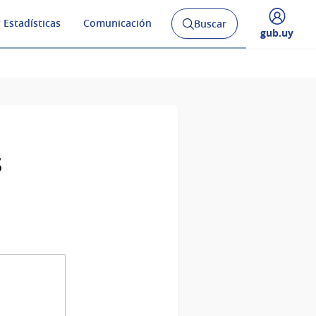
 Estadísticas
Comunicación
Buscar
Abrir
Desplegar
gub.uy
buscador
menú
y
de
s